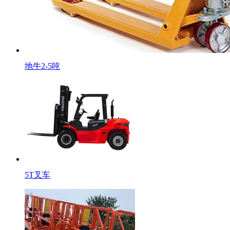
地牛2-5吨
5T叉车