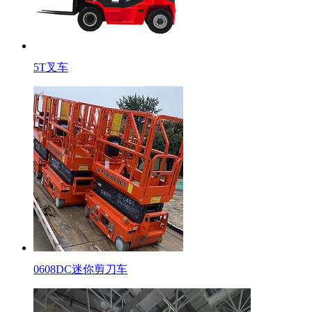
5T叉车
0608DC迷你剪刀车